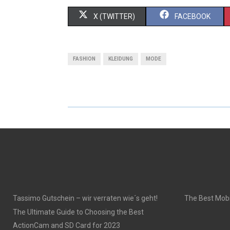
S
S
X (TWITTER)
FACEBOOK
H
H
A
A
FASHION
KLEIDUNG
MODE
R
R
E
E
O
O
N
N
Tassimo Gutschein – wir verraten wie´s geht!
The Best Mobi
The Ultimate Guide to Choosing the Best
ActionCam and SD Card for 2023