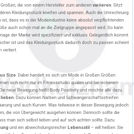
e Größen, die von einem Hersteller zum anderen
variieren
. Sitzt
anderen Kleidungsstück kneifen und spannen. Auch die Umrechnung
an ist, dass es in der Modeindustrie keine absolut verpflichtenden
öße auch schon mal an die Zielgruppe angepasst wird. So kann
ge der Marke wird spezifiziert und exklusiv. Gelegentlich kommt
ischer ist und das Kleidungsstück dadurch doch zu passen scheint
verliert.
lus Size
. Dabei handelt es sich um Mode in Großen Größen.
s man sich nicht nur im Fitnessstudio quälen und bei leckerem
Die neue Bewegung heißt Body Positivity und möchte alle dazu
 lieben
. Dazu können Narben und Schwangerschaftsstreifen
aarung und auch Kurven. Was teilweise in dieser Bewegung jedoch
iken, die von Übergewicht ausgehen können. Dennoch sollte die
s man sich selbst lieben und auf sich achten sollte. Dazu
rung
und ein abwechslungsreicher
Lebensstil
– will heißen: Sie