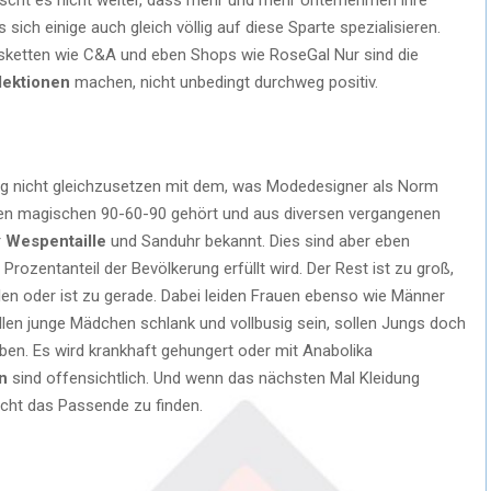
sich einige auch gleich völlig auf diese Sparte spezialisieren.
gsketten wie C&A und eben Shops wie RoseGal Nur sind die
lektionen
machen, nicht unbedingt durchweg positiv.
ng nicht gleichzusetzen mit dem, was Modedesigner als Norm
den magischen 90-60-90 gehört und aus diversen vergangenen
r
Wespentaille
und Sanduhr bekannt. Dies sind aber eben
 Prozentanteil der Bevölkerung erfüllt wird. Der Rest ist zu groß,
llen oder ist zu gerade. Dabei leiden Frauen ebenso wie Männer
llen junge Mädchen schlank und vollbusig sein, sollen Jungs doch
ben. Es wird krankhaft gehungert oder mit Anabolika
n
sind offensichtlich. Und wenn das nächsten Mal Kleidung
nicht das Passende zu finden.