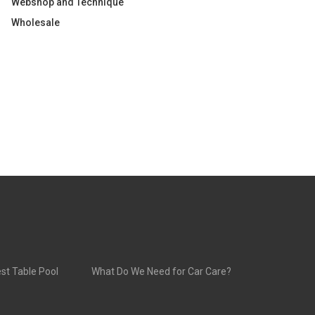
Webshop and Technique
Wholesale
st Table Pool
What Do We Need for Car Care?