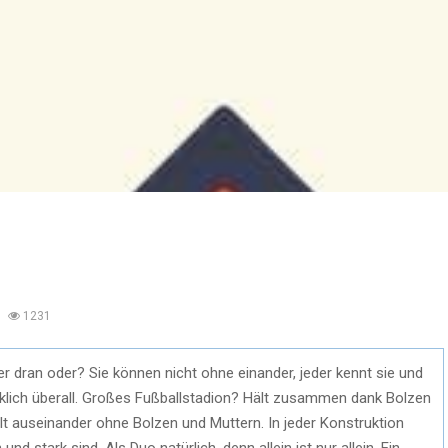
1231
er dran oder? Sie können nicht ohne einander, jeder kennt sie und
irklich überall. Großes Fußballstadion? Hält zusammen dank Bolzen
llt auseinander ohne Bolzen und Muttern. In jeder Konstruktion
 und stark sind. Als Duo natürlich, denn allein ist nur allein. Ein