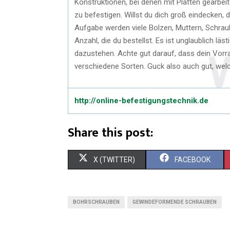
Konstruktionen, bei denen mit Platten gearbeit
zu befestigen. Willst du dich groß eindecken, 
Aufgabe werden viele Bolzen, Muttern, Schraub
Anzahl, die du bestellst. Es ist unglaublich l
dazustehen. Achte gut darauf, dass dein Vorrat 
verschiedene Sorten. Guck also auch gut, welc
http://online-befestigungstechnik.de
Share this post:
S
S
X (TWITTER)
FACEBOOK
H
H
A
A
BOHRSCHRAUBEN
GEWINDEFORMENDE SCHRAUBEN
R
R