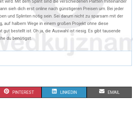
et wird. Mit dem Splint sind die verschiedenen Platten miteinander
dann sieh dich erst online nach günstigeren Preisen um. Bei jeder
en und Splinten nötig sein. Sei darum nicht zu sparsam mit der
ästig, auf halbem Wege in einem großen Projekt ohne diese
gut bestellt ist. Oh ja, die Auswahl ist riesig. Es gibt tausende
he du benötigst.
S
S
S
PINTEREST
LINKEDIN
EMAIL
H
H
H
A
A
A
R
R
R