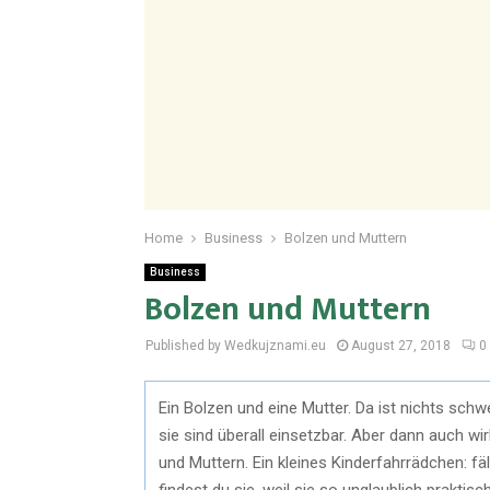
Home
Business
Bolzen und Muttern
Business
Bolzen und Muttern
Published by Wedkujznami.eu
August 27, 2018
0
Ein Bolzen und eine Mutter. Da ist nichts schw
sie sind überall einsetzbar. Aber dann auch w
und Muttern. Ein kleines Kinderfahrrädchen: fä
findest du sie, weil sie so unglaublich praktisch