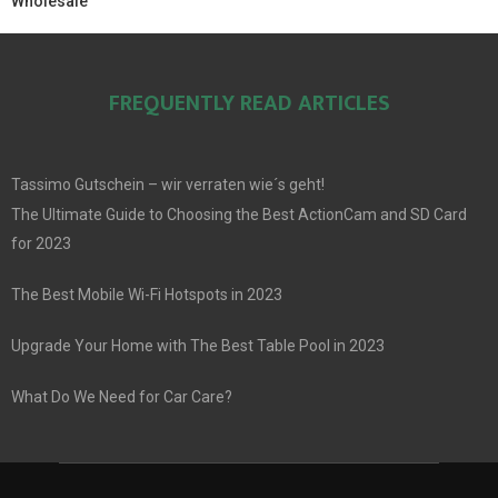
Wholesale
FREQUENTLY READ ARTICLES
Tassimo Gutschein – wir verraten wie´s geht!
The Ultimate Guide to Choosing the Best ActionCam and SD Card
for 2023
The Best Mobile Wi-Fi Hotspots in 2023
Upgrade Your Home with The Best Table Pool in 2023
What Do We Need for Car Care?