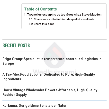
N
N
N
N
N
T
O
E
I
Table of Contents
Trouve les escarpins de tes rêves chez Steve Madden
E
K
S
N
Chaussures ultrafashion de qualité excellente
Share this post:
R
T
)
RECENT POSTS
Frigo Group: Specialist in temperature-controlled logistics in
Europe
A Tex-Mex Food Supplier Dedicated to Pure, High-Quality
Ingredients
How a Vintage Wholesaler Powers Affordable, High-Quality
Fashion Supply
Kurkuma: Der goldene Schatz der Natur