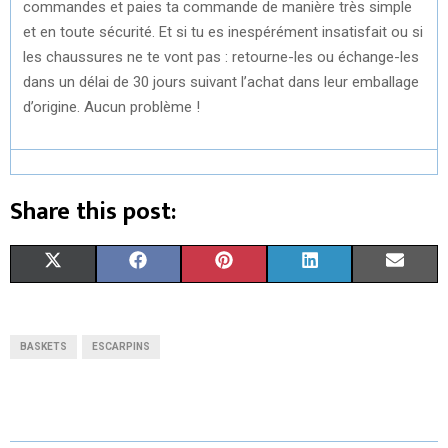
commandes et paies ta commande de manière très simple
et en toute sécurité. Et si tu es inespérément insatisfait ou si
les chaussures ne te vont pas : retourne-les ou échange-les
dans un délai de 30 jours suivant l’achat dans leur emballage
d’origine. Aucun problème !
Share this post:
S
S
S
S
S
X
F
P
L
E
H
H
H
H
H
(
A
I
I
M
A
A
A
A
A
T
C
N
N
A
BASKETS
ESCARPINS
R
R
R
R
R
W
E
T
K
I
E
E
E
E
E
I
B
E
E
L
O
O
O
O
O
T
O
R
D