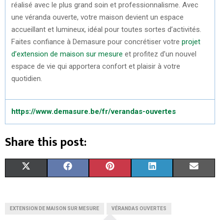
réalisé avec le plus grand soin et professionnalisme. Avec
une véranda ouverte, votre maison devient un espace
accueillant et lumineux, idéal pour toutes sortes d’activités.
Faites confiance à Demasure pour concrétiser votre
projet
d’extension de maison sur mesure
et profitez d’un nouvel
espace de vie qui apportera confort et plaisir à votre
quotidien.
https://www.demasure.be/fr/verandas-ouvertes
Share this post:
S
S
S
S
S
X
F
P
L
E
H
H
H
H
H
(
A
I
I
M
A
A
A
A
A
T
C
N
N
A
EXTENSION DE MAISON SUR MESURE
VÉRANDAS OUVERTES