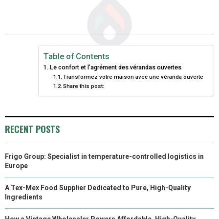
R
R
R
R
R
W
E
T
K
I
E
E
E
E
E
I
B
E
E
L
O
O
O
O
O
T
O
R
D
N
N
N
N
N
T
O
E
I
Table of Contents
Le confort et l’agrément des vérandas ouvertes
E
K
S
N
Transformez votre maison avec une véranda ouverte
Share this post:
R
T
)
RECENT POSTS
Frigo Group: Specialist in temperature-controlled logistics in
Europe
A Tex-Mex Food Supplier Dedicated to Pure, High-Quality
Ingredients
How a Vintage Wholesaler Powers Affordable, High-Quality