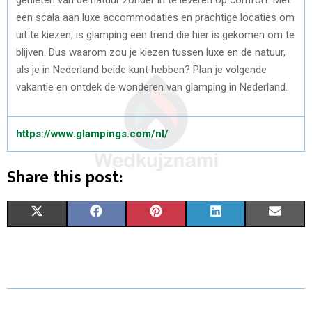
een scala aan luxe accommodaties en prachtige locaties om
uit te kiezen, is glamping een trend die hier is gekomen om te
blijven. Dus waarom zou je kiezen tussen luxe en de natuur,
als je in Nederland beide kunt hebben? Plan je volgende
vakantie en ontdek de wonderen van glamping in Nederland.
https://www.glampings.com/nl/
Share this post:
S
S
S
S
S
X
F
P
L
E
H
H
H
H
H
(
A
I
I
M
A
A
A
A
A
T
C
N
N
A
R
R
R
R
R
W
E
T
K
I