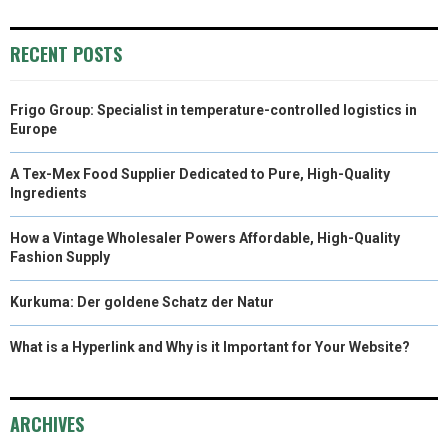
E
E
E
E
E
I
B
E
E
L
O
O
O
O
O
T
O
R
D
RECENT POSTS
N
N
N
N
N
T
O
E
I
Frigo Group: Specialist in temperature-controlled logistics in
E
K
S
N
Europe
R
T
A Tex-Mex Food Supplier Dedicated to Pure, High-Quality
)
Ingredients
How a Vintage Wholesaler Powers Affordable, High-Quality
Fashion Supply
Kurkuma: Der goldene Schatz der Natur
What is a Hyperlink and Why is it Important for Your Website?
ARCHIVES