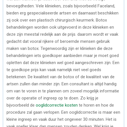
bevoegdheden. Vele klinieken, zoals bijvoorbeeld Faceland,
bieden erg gespecialiseerde artsen en daarnaast beschikken
zij ook over een plastisch chirurgisch keurmerk. Botox
behandelingen worden ook uitgevoerd in deze klinieken en
deze zijn meestal redelijk aan de prijs. daarom wordt er vaak
gedacht dat vooral rijkere of beroemde mensen gebruik
maken van botox. Tegenwoordig zijn er klinieken die deze
behandelingen iets goedkoper aanbieden maar je moet goed
opletten dat deze klinieken wel goed aangeschreven zijn. Een
te goedkope prijs kan vaak namelijk niet veel goeds
betekenen. De kwaliteit van de botox of de kwaliteit van de
artsen zullen dan minder zijn. Een consultant is altijd handig
om van te voren in te plannen om zoveel mogelijk informatie
over de operatie of ingreep op te doen. Zo krijg je
bijvoorbeeld de
ooglidcorrectie kosten
te horen en hoe de
procedure zal gaan verlopen. Een ooglidcorrectie is maar een
kleine ingreep en vaak duur het ongeveer 30 minuten. Het is
vaak sneller klaar dan mensen zouden denken. Wel krijg je