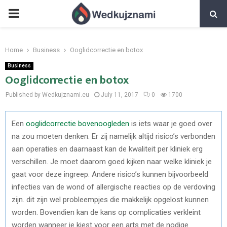
PRIMARY
MENU
Home
Business
Ooglidcorrectie en botox
Business
Ooglidcorrectie en botox
Published by Wedkujznami.eu
July 11, 2017
0
1700
Een
ooglidcorrectie bovenoogleden
is iets waar je goed over
na zou moeten denken. Er zij namelijk altijd risico’s verbonden
aan operaties en daarnaast kan de kwaliteit per kliniek erg
verschillen. Je moet daarom goed kijken naar welke kliniek je
gaat voor deze ingreep. Andere risico’s kunnen bijvoorbeeld
infecties van de wond of allergische reacties op de verdoving
zijn. dit zijn wel probleempjes die makkelijk opgelost kunnen
worden. Bovendien kan de kans op complicaties verkleint
worden wanneer je kiest voor een arts met de nodige