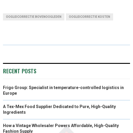
H
H
H
H
(
A
I
M
A
A
A
A
T
C
N
A
OOGLIDCORRECTIE BOVENOOGLEDEN
OOGLIDCORRECTIE KOSTEN
R
R
R
R
W
E
K
I
E
E
E
E
I
B
E
L
O
O
O
O
T
O
D
N
N
N
N
T
O
I
E
K
N
RECENT POSTS
R
Frigo Group: Specialist in temperature-controlled logistics in
)
Europe
A Tex-Mex Food Supplier Dedicated to Pure, High-Quality
Ingredients
How a Vintage Wholesaler Powers Affordable, High-Quality
Fashion Supply