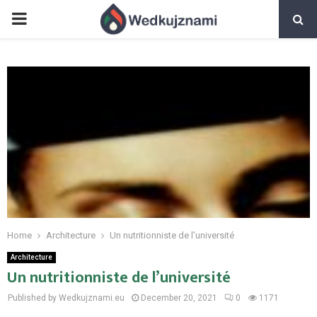
PRIMARY
MENU
Home
Architecture
Un nutritionniste de l’université
Architecture
Un nutritionniste de l’université
Published by Wedkujznami.eu
December 20, 2021
0
1171