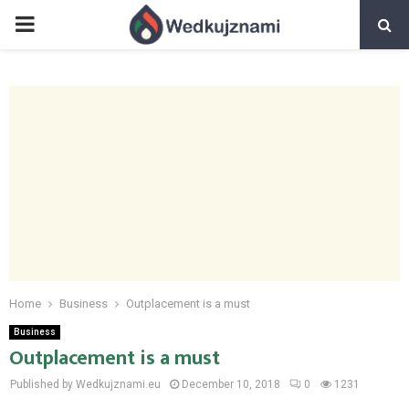
PRIMARY
MENU
Home
Business
Outplacement is a must
Business
Outplacement is a must
Published by Wedkujznami.eu
December 10, 2018
0
1231